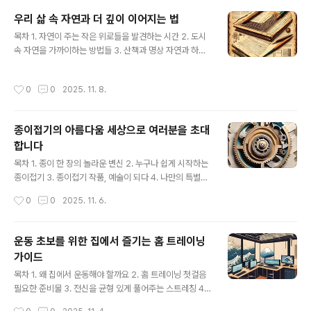
커튼 교체의 실질적인 장점 온도 조절과 에너지 절약침실
우리 삶 속 자연과 더 깊이 이어지는 법
커튼은 단순히 공간을 가리는 역할을 넘어, 계절에 따라 실
글 내용
목차 1. 자연이 주는 작은 위로들을 발견하는 시간 2. 도시
내 온도를 조절하는 데 중요한 역할을 합니다. 여름철에는
속 자연을 가까이하는 방법들 3. 산책과 명상 자연과 하나
뜨거운 햇볕을 차단하여 실내 온도가 과도하게 올라가는
되는 순간 4. 계절의 변화를 느끼며 사는 지혜 5. 소중한 사
것을 막아주고, 겨울철에는 외부 찬 공기가 실내로 들어오
람과 함께하는 자연 나들이 6. 자연으로부터 배우는 삶의
는 것을 줄여주어 난방 효과를 높이는 데 도움을 줍니다. 각
작성시간
0
0
2025. 11. 8.
태도 7. 나만의 작은 자연 공간 만들기 8. 자연과 함께 성장
계절에 맞는 소재와 두께의 커튼을 사용하면 냉난..
하는 즐거움 숲길을 걸으며 자연의 소리를 듣다일상에 지
쳐 마음이 공허해질 때, 우리는 종종 무언가에 이끌리듯 자
종이접기의 아름다움 세상으로 여러분을 초대
연으로 발걸음을 옮깁니다. 숲길을 걷는 것은 단순한 산책
합니다
을 넘어, 우리 자신과 깊은 교감을 나누는 특별한 경험입니
글 내용
다. 나무들이 뿜어내는 상쾌한 피톤치드를 마시고, 발밑에
목차 1. 종이 한 장의 놀라운 변신 2. 누구나 쉽게 시작하는
서 바스락거리는 낙엽 소리에 귀 기울이며, 새들의 지저귐
종이접기 3. 종이접기 작품, 예술이 되다 4. 나만의 특별한
을 듣다 보면 어느새 마음속 깊은 곳에서부터 평온이 찾아
종이접기 세계 5. 종이접기로 얻는 즐거움과 성장 종이 한
작성시간
0
0
2025. 11. 6.
오는 ..
장에서 시작되는 무한한 상상력우리가 어릴 적, 누구나 한
번쯤은 색종이를 접어보았을 것입니다. 서투른 손으로 학
을 접고, 배를 접으며 환호했던 기억이 생생할지도 모릅니
운동 초보를 위한 집에서 즐기는 홈 트레이닝
다. 하지만 종이접기는 단순히 아이들의 놀이를 넘어, 예술
가이드
의 영역으로 확장되어 우리의 삶을 풍요롭게 만들고 있습
글 내용
니다. 단순한 종이 한 장이 정교한 접기 과정을 거쳐 훌륭한
목차 1. 왜 집에서 운동해야 할까요 2. 홈 트레이닝 첫걸음
조형물로 탄생하는 과정을 보고 있노라면, 그 안에 담긴 디
필요한 준비물 3. 전신을 균형 있게 풀어주는 스트레칭 4.
자이너의 섬세한 손길과 놀라운 창의력에 감탄하게 됩니
집에서 쉽게 따라하는 근력 운동 초급 5. 짧고 굵게 칼로리
작성시간