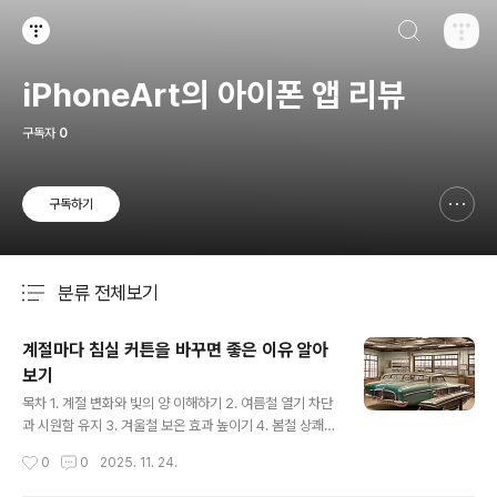
검색하기
티스토리
iPhoneArt의 아이폰 앱 리뷰
구독자
0
구독하기
신고하기 레이어
열기
분류 전체보기
주요 글 목록
계절마다 침실 커튼을 바꾸면 좋은 이유 알아
보기
글 내용
목차 1. 계절 변화와 빛의 양 이해하기 2. 여름철 열기 차단
과 시원함 유지 3. 겨울철 보온 효과 높이기 4. 봄철 상쾌한
공기와 햇살 맞이하기 5. 가을철 따뜻하고 아늑한 분위기
작성시간
0
0
2025. 11. 24.
연출 6. 계절별 침실 분위기 전환 효과 7. 숙면을 위한 최적
의 환경 조성 8. 디자인과 색감으로 공간 변화 주기 9. 침실