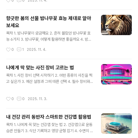
0
0
2025. 11. 4.
다. 종이접기 예술은 재료의 한계를 뛰어넘어 무한한 가능
소모를 늘리는 유산소 운동 6. 꾸준함을 위한 홈 트레이닝
성을 보여주며, ..
계획 세우기 7. 운동 효과를 높이는 영양 팁 8. 홈 트레이닝
부상 방지 및 주의사항 초심자를 위한 운동 루틴 설정하기
향긋한 봄의 선물 밤나무꽃 효능 제대로 알아
운동을 처음 시작하는 분들에게 가장 큰 고민은 '어떻게 시
보세요
작해야 할까?'일 것입니다. 헬스장에 가서 PT를 받자니 비
글 내용
용 부담이 크고, 혼자서 하자니 막막하게 느껴질 수 있습니
목차 1. 밤나무꽃이 궁금해요 2. 흔히 몰랐던 밤나무꽃 효
다. 하지만 걱정 마세요! 집에서도 충분히 효과적인 운동을
능 6가지 3. 밤나무꽃, 어떻게 활용하면 좋을까요 4. 밤나
할 수 있습니다. 처음에는 너무 거창한 계획보다는 자신의
무꽃 섭취 시 주의할 점 5. 마무리하며 6. 궁금증 해결 봄이
작성시간
0
1
2025. 11. 4.
체력 수준과 생활 패턴에 맞는 현실적인 목표를 ..
오면 여기저기서 아름다운 꽃들이 피어나지만, 우리의 눈
길을 잘 닿지 않는 곳에도 귀한 향기를 품은 꽃이 있습니다.
바로 밤나무꽃인데요. 5월에 피어나는 밤나무꽃은 특유의
나에게 딱 맞는 사진 장비 고르는 법
향긋함으로 우리를 반기며, 예로부터 다양한 효능으로 사
글 내용
목차 1. 사진 장비 선택 시작하기 2. 어떤 종류의 사진을 찍
랑받아 왔습니다. 오늘날에는 잘 알려지지 않은 밤나무꽃
고 싶은가 3. 예산 설정과 그에 따른 선택 4. 필수 장비와
의 숨겨진 효능들을 제대로 파헤쳐, 봄철 건강 관리에 활용
있으면 좋은 장비 5. 장비 관리 및 활용 팁 촬영 목적별 카
할 수 있는 정보를 함께 나누고자 합니다. 단순한 봄꽃 이상
메라 종류 선택하기사진 장비를 선택하는 첫걸음은 바로
의 가치를 지닌 밤나무꽃의 매력 속으로 함께 빠져보시죠.
작성시간
0
0
2025. 11. 3.
'무엇을 찍을 것인가'에 대한 명확한 답을 찾는 것입니다.
항균 및 소염 작용밤나무꽃에는 타닌 성분이 풍부하게 함
나의 주된 촬영 목적에 따라 필요한 카메라의 종류와 기능
유되어 있어 강력..
이 달라지기 때문입니다. 예를 들어, 여행 중에 풍경 사진을
내 건강 관리 동반자 스마트한 건강앱 활용법
주로 담고 싶다면 휴대성이 좋고 다양한 화각을 지원하는
글 내용
카메라가 적합할 것입니다. 반면, 인물 사진이나 스튜디오
목차 1. 나에게 꼭 맞는 건강앱 찾는 법 2. 건강앱으로 운동
촬영이 주 목적이라면 높은 해상도와 배경 흐림(아웃포커
습관 만들기 3. 식단 기록하고 영양 균형 잡기 4. 수면의 질
싱) 효과를 극대화할 수 있는 카메라를 고려해야 합니다. 사
을 높이는 방법 5. 스트레스 관리와 정신 건강 챙기기 6. 건