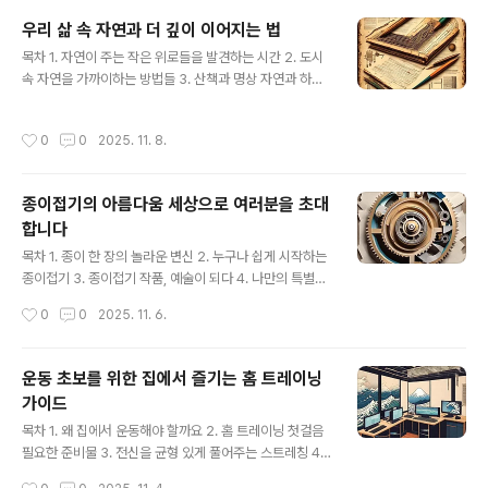
커튼 교체의 실질적인 장점 온도 조절과 에너지 절약침실
우리 삶 속 자연과 더 깊이 이어지는 법
커튼은 단순히 공간을 가리는 역할을 넘어, 계절에 따라 실
글 내용
목차 1. 자연이 주는 작은 위로들을 발견하는 시간 2. 도시
내 온도를 조절하는 데 중요한 역할을 합니다. 여름철에는
속 자연을 가까이하는 방법들 3. 산책과 명상 자연과 하나
뜨거운 햇볕을 차단하여 실내 온도가 과도하게 올라가는
되는 순간 4. 계절의 변화를 느끼며 사는 지혜 5. 소중한 사
것을 막아주고, 겨울철에는 외부 찬 공기가 실내로 들어오
람과 함께하는 자연 나들이 6. 자연으로부터 배우는 삶의
는 것을 줄여주어 난방 효과를 높이는 데 도움을 줍니다. 각
작성시간
0
0
2025. 11. 8.
태도 7. 나만의 작은 자연 공간 만들기 8. 자연과 함께 성장
계절에 맞는 소재와 두께의 커튼을 사용하면 냉난..
하는 즐거움 숲길을 걸으며 자연의 소리를 듣다일상에 지
쳐 마음이 공허해질 때, 우리는 종종 무언가에 이끌리듯 자
종이접기의 아름다움 세상으로 여러분을 초대
연으로 발걸음을 옮깁니다. 숲길을 걷는 것은 단순한 산책
합니다
을 넘어, 우리 자신과 깊은 교감을 나누는 특별한 경험입니
글 내용
다. 나무들이 뿜어내는 상쾌한 피톤치드를 마시고, 발밑에
목차 1. 종이 한 장의 놀라운 변신 2. 누구나 쉽게 시작하는
서 바스락거리는 낙엽 소리에 귀 기울이며, 새들의 지저귐
종이접기 3. 종이접기 작품, 예술이 되다 4. 나만의 특별한
을 듣다 보면 어느새 마음속 깊은 곳에서부터 평온이 찾아
종이접기 세계 5. 종이접기로 얻는 즐거움과 성장 종이 한
작성시간
0
0
2025. 11. 6.
오는 ..
장에서 시작되는 무한한 상상력우리가 어릴 적, 누구나 한
번쯤은 색종이를 접어보았을 것입니다. 서투른 손으로 학
을 접고, 배를 접으며 환호했던 기억이 생생할지도 모릅니
운동 초보를 위한 집에서 즐기는 홈 트레이닝
다. 하지만 종이접기는 단순히 아이들의 놀이를 넘어, 예술
가이드
의 영역으로 확장되어 우리의 삶을 풍요롭게 만들고 있습
글 내용
니다. 단순한 종이 한 장이 정교한 접기 과정을 거쳐 훌륭한
목차 1. 왜 집에서 운동해야 할까요 2. 홈 트레이닝 첫걸음
조형물로 탄생하는 과정을 보고 있노라면, 그 안에 담긴 디
필요한 준비물 3. 전신을 균형 있게 풀어주는 스트레칭 4.
자이너의 섬세한 손길과 놀라운 창의력에 감탄하게 됩니
집에서 쉽게 따라하는 근력 운동 초급 5. 짧고 굵게 칼로리
작성시간