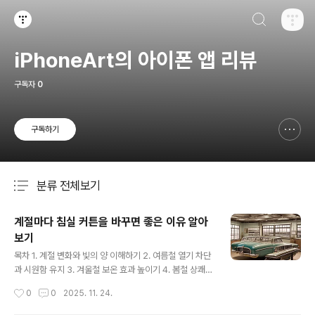
검색하기
티스토리
iPhoneArt의 아이폰 앱 리뷰
구독자
0
구독하기
신고하기 레이어
열기
분류 전체보기
주요 글 목록
계절마다 침실 커튼을 바꾸면 좋은 이유 알아
보기
글 내용
목차 1. 계절 변화와 빛의 양 이해하기 2. 여름철 열기 차단
과 시원함 유지 3. 겨울철 보온 효과 높이기 4. 봄철 상쾌한
공기와 햇살 맞이하기 5. 가을철 따뜻하고 아늑한 분위기
작성시간
0
0
2025. 11. 24.
연출 6. 계절별 침실 분위기 전환 효과 7. 숙면을 위한 최적
의 환경 조성 8. 디자인과 색감으로 공간 변화 주기 9. 침실