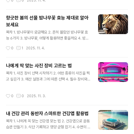
0
0
2025. 11. 4.
다. 종이접기 예술은 재료의 한계를 뛰어넘어 무한한 가능
소모를 늘리는 유산소 운동 6. 꾸준함을 위한 홈 트레이닝
성을 보여주며, ..
계획 세우기 7. 운동 효과를 높이는 영양 팁 8. 홈 트레이닝
부상 방지 및 주의사항 초심자를 위한 운동 루틴 설정하기
향긋한 봄의 선물 밤나무꽃 효능 제대로 알아
운동을 처음 시작하는 분들에게 가장 큰 고민은 '어떻게 시
보세요
작해야 할까?'일 것입니다. 헬스장에 가서 PT를 받자니 비
글 내용
용 부담이 크고, 혼자서 하자니 막막하게 느껴질 수 있습니
목차 1. 밤나무꽃이 궁금해요 2. 흔히 몰랐던 밤나무꽃 효
다. 하지만 걱정 마세요! 집에서도 충분히 효과적인 운동을
능 6가지 3. 밤나무꽃, 어떻게 활용하면 좋을까요 4. 밤나
할 수 있습니다. 처음에는 너무 거창한 계획보다는 자신의
무꽃 섭취 시 주의할 점 5. 마무리하며 6. 궁금증 해결 봄이
작성시간
0
1
2025. 11. 4.
체력 수준과 생활 패턴에 맞는 현실적인 목표를 ..
오면 여기저기서 아름다운 꽃들이 피어나지만, 우리의 눈
길을 잘 닿지 않는 곳에도 귀한 향기를 품은 꽃이 있습니다.
바로 밤나무꽃인데요. 5월에 피어나는 밤나무꽃은 특유의
나에게 딱 맞는 사진 장비 고르는 법
향긋함으로 우리를 반기며, 예로부터 다양한 효능으로 사
글 내용
목차 1. 사진 장비 선택 시작하기 2. 어떤 종류의 사진을 찍
랑받아 왔습니다. 오늘날에는 잘 알려지지 않은 밤나무꽃
고 싶은가 3. 예산 설정과 그에 따른 선택 4. 필수 장비와
의 숨겨진 효능들을 제대로 파헤쳐, 봄철 건강 관리에 활용
있으면 좋은 장비 5. 장비 관리 및 활용 팁 촬영 목적별 카
할 수 있는 정보를 함께 나누고자 합니다. 단순한 봄꽃 이상
메라 종류 선택하기사진 장비를 선택하는 첫걸음은 바로
의 가치를 지닌 밤나무꽃의 매력 속으로 함께 빠져보시죠.
작성시간
0
0
2025. 11. 3.
'무엇을 찍을 것인가'에 대한 명확한 답을 찾는 것입니다.
항균 및 소염 작용밤나무꽃에는 타닌 성분이 풍부하게 함
나의 주된 촬영 목적에 따라 필요한 카메라의 종류와 기능
유되어 있어 강력..
이 달라지기 때문입니다. 예를 들어, 여행 중에 풍경 사진을
내 건강 관리 동반자 스마트한 건강앱 활용법
주로 담고 싶다면 휴대성이 좋고 다양한 화각을 지원하는
글 내용
카메라가 적합할 것입니다. 반면, 인물 사진이나 스튜디오
목차 1. 나에게 꼭 맞는 건강앱 찾는 법 2. 건강앱으로 운동
촬영이 주 목적이라면 높은 해상도와 배경 흐림(아웃포커
습관 만들기 3. 식단 기록하고 영양 균형 잡기 4. 수면의 질
싱) 효과를 극대화할 수 있는 카메라를 고려해야 합니다. 사
을 높이는 방법 5. 스트레스 관리와 정신 건강 챙기기 6. 건